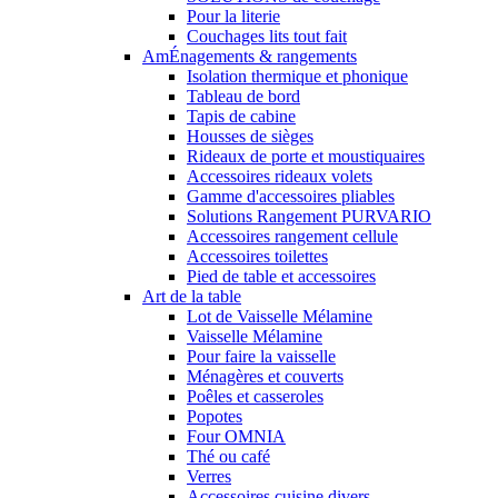
Pour la literie
Couchages lits tout fait
AmÉnagements & rangements
Isolation thermique et phonique
Tableau de bord
Tapis de cabine
Housses de sièges
Rideaux de porte et moustiquaires
Accessoires rideaux volets
Gamme d'accessoires pliables
Solutions Rangement PURVARIO
Accessoires rangement cellule
Accessoires toilettes
Pied de table et accessoires
Art de la table
Lot de Vaisselle Mélamine
Vaisselle Mélamine
Pour faire la vaisselle
Ménagères et couverts
Poêles et casseroles
Popotes
Four OMNIA
Thé ou café
Verres
Accessoires cuisine divers