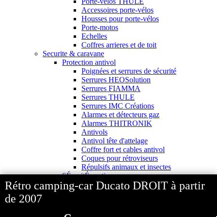
Porte-vélos THULE
Accessoires porte-vélos
Housses pour porte-vélos
Porte-motos
Echelles
Coffres arrieres et de toit
Securite & caravane
Protection antivol
Poignées et serrures de sécurité
Serrures HEOSolution
Serrures FIAMMA
Serrures THULE
Serrures IMC Créations
Alarmes et détecteurs gaz
Alarmes THITRONIK
Antivols
Antivol tête d'attelage
Coffre fort et cables antivol
Coques pour rétroviseurs
Répulsifs animaux et insectes
SÉcuritÉ routiere
Rétro camping-car Ducato DROIT à partir
Disques limitation de vitesse
Chaînes neige
de 2007
Caméras et radars de recul
Attelages et Faisceaux