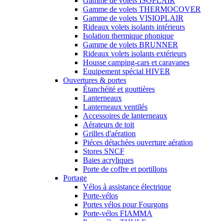
Gamme de volets ISOPLAIR
Gamme de volets THERMOCOVER
Gamme de volets VISIOPLAIR
Rideaux volets isolants intérieurs
Isolation thermique phonique
Gamme de volets BRUNNER
Rideaux volets isolants extérieurs
Housse camping-cars et caravanes
Equipement spécial HIVER
Ouvertures & portes
Étanchéité et gouttières
Lanterneaux
Lanterneaux ventilés
Accessoires de lanterneaux
Aérateurs de toit
Grilles d'aération
Piéces détachées ouverture aération
Stores SNCF
Baies acryliques
Porte de coffre et portillons
Portage
Vélos à assistance électrique
Porte-vélos
Portes vélos pour Fourgons
Porte-vélos FIAMMA