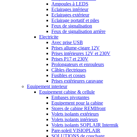
Ampoules à LEDS
Eclairages intérieur
Eclairages extérieur
Eclairage portatif et piles
Feux de signalisation
Feux de signalisation arrière
Electricite
Avec prise USB
Prises allume-cigare 12V
Prises intérieures 12V et 230V
Prises P17 et 230V
Prolongateurs et enrouleurs
Câbles électriques
Fusibles et cosses
Prises extérieures caravane
Equipement interieur
Equipement cabine & cellule
Embases pivotantes
Equipement pour la cabine
Stores de cabine REMIfront
Volets isolants extérieurs
Volets isolants intérieurs
Volets isolants SOPLAIR Intermik
Pare-soleil VISIOPLAIR
SOLUTIONS de couchage