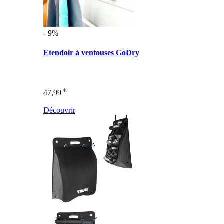
- 9%
Etendoir à ventouses GoDry
€
47,99
Découvrir