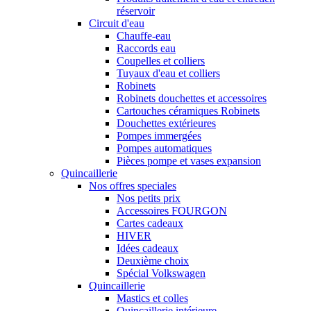
réservoir
Circuit d'eau
Chauffe-eau
Raccords eau
Coupelles et colliers
Tuyaux d'eau et colliers
Robinets
Robinets douchettes et accessoires
Cartouches céramiques Robinets
Douchettes extérieures
Pompes immergées
Pompes automatiques
Pièces pompe et vases expansion
Quincaillerie
Nos offres speciales
Nos petits prix
Accessoires FOURGON
Cartes cadeaux
HIVER
Idées cadeaux
Deuxième choix
Spécial Volkswagen
Quincaillerie
Mastics et colles
Quincaillerie intérieure