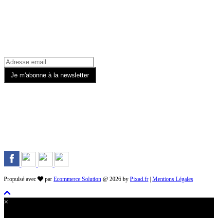
Recevez toutes nos offres par email
Rejoignez-nous sur les Réseaux
Propulsé avec
par
Ecommerce Solution
@ 2026 by
Pixad.fr
|
Mentions Légales
×