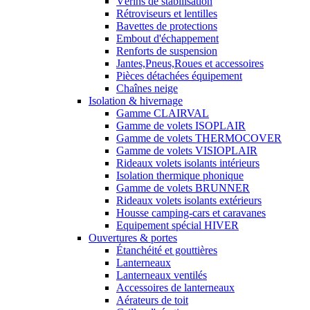
Vérins de stabilisation
Rétroviseurs et lentilles
Bavettes de protections
Embout d'échappement
Renforts de suspension
Jantes,Pneus,Roues et accessoires
Pièces détachées équipement
Chaînes neige
Isolation & hivernage
Gamme CLAIRVAL
Gamme de volets ISOPLAIR
Gamme de volets THERMOCOVER
Gamme de volets VISIOPLAIR
Rideaux volets isolants intérieurs
Isolation thermique phonique
Gamme de volets BRUNNER
Rideaux volets isolants extérieurs
Housse camping-cars et caravanes
Equipement spécial HIVER
Ouvertures & portes
Étanchéité et gouttières
Lanterneaux
Lanterneaux ventilés
Accessoires de lanterneaux
Aérateurs de toit