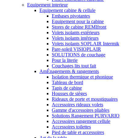
Equipement interieur
Equipement cabine & cellule
Embases pivotantes
Equipement pour la cabine
Stores de cabine REMIfront
Volets isolants extérieurs
Volets isolants intérieurs
Volets isolants SOPLAIR Intermik
Pare-soleil VISIOPLAIR
SOLUTIONS de couchage
Pour la literie
Couchages lits tout fait
AmÉnagements & rangements
Isolation thermique et phonique
Tableau de bord
Tapis de cabine
Housses de sièges
Rideaux de porte et moustiquaires
Accessoires rideaux volets
Gamme d'accessoires pliables
Solutions Rangement PURVARIO
Accessoires rangement cellule
Accessoires toilettes
Pied de table et accessoires
Art de la table