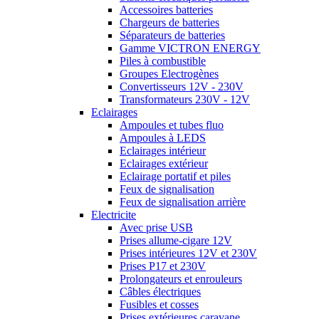
Accessoires batteries
Chargeurs de batteries
Séparateurs de batteries
Gamme VICTRON ENERGY
Piles à combustible
Groupes Electrogènes
Convertisseurs 12V - 230V
Transformateurs 230V - 12V
Eclairages
Ampoules et tubes fluo
Ampoules à LEDS
Eclairages intérieur
Eclairages extérieur
Eclairage portatif et piles
Feux de signalisation
Feux de signalisation arrière
Electricite
Avec prise USB
Prises allume-cigare 12V
Prises intérieures 12V et 230V
Prises P17 et 230V
Prolongateurs et enrouleurs
Câbles électriques
Fusibles et cosses
Prises extérieures caravane