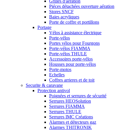
Grilles d'aération
Piéces détachées ouverture aération
Stores SNCF
Baies acryliques
Porte de coffre et portillons
Portage
Vélos à assistance électrique
Porte-vélos
Portes vélos pour Fourgons
Porte-vélos FIAMMA
Porte-vélos THULE
Accessoires porte-vélos
Housses pour porte-vélos
Porte-motos
Echelles
Coffres arrieres et de toit
Securite & caravane
Protection antivol
Poignées et serrures de sécurité
Serrures HEOSolution
Serrures FIAMMA
Serrures THULE
Serrures IMC Créations
Alarmes et détecteurs gaz
Alarmes THITRONIK