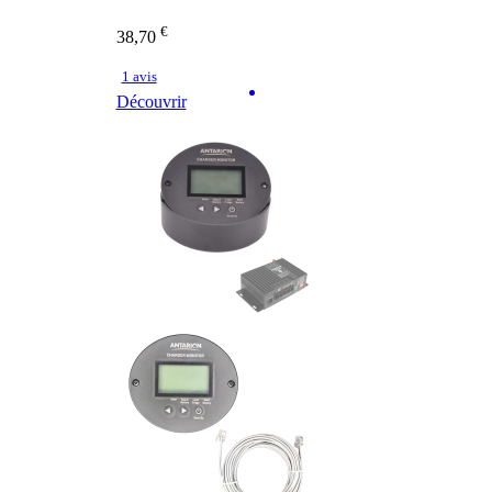
€
38,70
1 avis
Découvrir