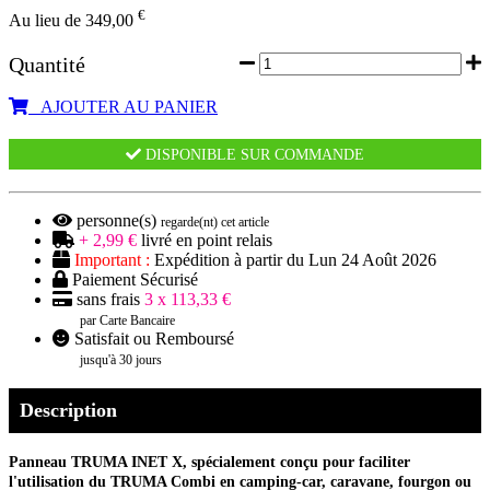
€
Au lieu de 349,00
Quantité
AJOUTER AU PANIER
DISPONIBLE SUR COMMANDE
personne(s)
regarde(nt) cet article
+ 2,99 €
livré en point relais
Important :
Expédition à partir du Lun 24 Août 2026
Paiement Sécurisé
sans frais
3 x 113,33 €
par Carte Bancaire
Satisfait ou Remboursé
jusqu'à 30 jours
Description
Panneau TRUMA INET X, spécialement conçu pour faciliter
l'utilisation du TRUMA Combi en camping-car, caravane, fourgon ou