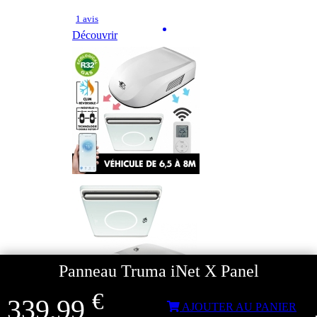
1 avis
Découvrir
Panneau Truma iNet X Panel
€
339,99
AJOUTER AU PANIER
- 20%