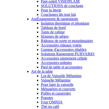
Pare-soleil VISIOPLAIR
SOLUTIONS de couchage
Pour la literie
Couchages lits tout fait
AmÉnagements & rangements
Isolation thermique et phonique
Tableau de bord
Tapis de cabine
Housses de sièges
Rideaux de porte et moustiquaires
Accessoires rideaux volets
Gamme d'accessoires pliables
Solutions Rangement PURVARIO
Accessoires rangement cellule
Accessoires toilettes
Pied de table et accessoires
Art de la table
Lot de Vaisselle Mélamine
Vaisselle Mélamine
Pour faire la vaisselle
Ménagères et couverts
Poêles et casseroles
Popotes
Four OMNIA
Thé ou café