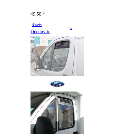
€
49,50
4 avis
Découvrir