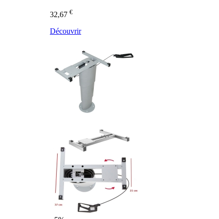
€
32,67
Découvrir