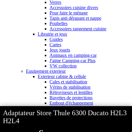
Verres
Accessoires cuisine divers
Pour faire le ménage
Tapis anti dérapant et nappe
Poubelles
Accessoires rangement cuisine
Librairie et jeux
Guides
Cartes
Jeux jouets
Animaux en camping-car
J'aime Camping-car Plus
VW collection
Equipement exterieur
Exterieur cabine & cellule
Cales et stabilisation
Vérins de stabilisation
Rétroviseurs et lentilles
Bavettes de protections
Embout d'échappement
Renforts de suspension
Adaptateur Store Thule 6300 Ducato H2L3
Jantes,Pneus,Roues et accessoires
Pièces détachées équipement
H2L4
Chaînes neige
Isolation & hivernage