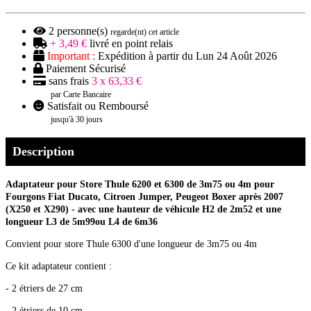
2
personne(s)
regarde(nt) cet article
+ 3,49 €
livré en point relais
Important :
Expédition à partir du Lun 24 Août 2026
Paiement Sécurisé
sans frais
3 x 63,33 €
par Carte Bancaire
Satisfait ou Remboursé
jusqu'à 30 jours
Description
Adaptateur pour Store Thule 6200 et 6300 de 3m75 ou 4m pour
Fourgons Fiat Ducato, Citroen Jumper, Peugeot Boxer après 2007
(X250 et X290) - avec une hauteur de véhicule H2 de 2m52 et une
longueur L3 de 5m99ou L4 de 6m36
Convient pour store Thule 6300 d'une longueur de 3m75 ou 4m
Ce kit adaptateur contient :
- 2 étriers de 27 cm
- 2 étriers de 10 cm