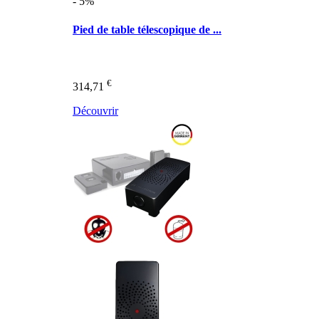
- 5%
Pied de table télescopique de ...
€
314,71
Découvrir