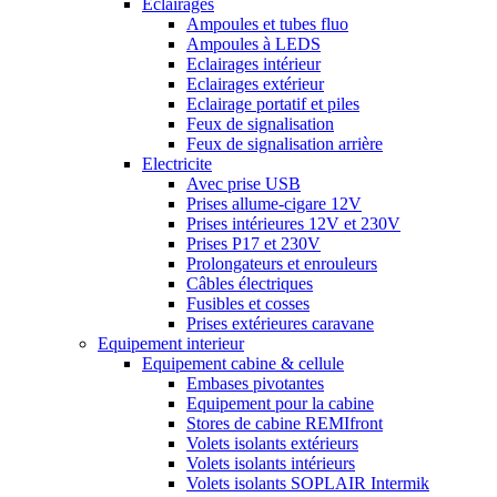
Eclairages
Ampoules et tubes fluo
Ampoules à LEDS
Eclairages intérieur
Eclairages extérieur
Eclairage portatif et piles
Feux de signalisation
Feux de signalisation arrière
Electricite
Avec prise USB
Prises allume-cigare 12V
Prises intérieures 12V et 230V
Prises P17 et 230V
Prolongateurs et enrouleurs
Câbles électriques
Fusibles et cosses
Prises extérieures caravane
Equipement interieur
Equipement cabine & cellule
Embases pivotantes
Equipement pour la cabine
Stores de cabine REMIfront
Volets isolants extérieurs
Volets isolants intérieurs
Volets isolants SOPLAIR Intermik