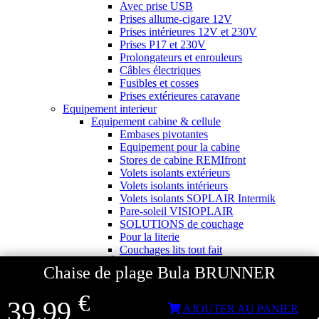
Avec prise USB
Prises allume-cigare 12V
Prises intérieures 12V et 230V
Prises P17 et 230V
Prolongateurs et enrouleurs
Câbles électriques
Fusibles et cosses
Prises extérieures caravane
Equipement interieur
Equipement cabine & cellule
Embases pivotantes
Equipement pour la cabine
Stores de cabine REMIfront
Volets isolants extérieurs
Volets isolants intérieurs
Volets isolants SOPLAIR Intermik
Pare-soleil VISIOPLAIR
SOLUTIONS de couchage
Pour la literie
Couchages lits tout fait
AmÉnagements & rangements
Chaise de plage Bula BRUNNER
Isolation thermique et phonique
Tableau de bord
€
Tapis de cabine
39,99
AJOUTER AU PANIER
Housses de sièges