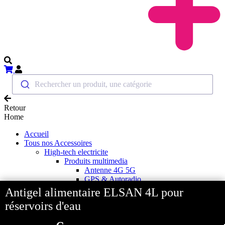
Rechercher un produit, une catégorie
Retour
Home
Accueil
Tous nos Accessoires
High-tech electricite
Produits multimedia
Antenne 4G 5G
GPS & Autoradio
TV et combiné DVD
Antigel alimentaire ELSAN 4L pour
Support TV
réservoirs d'eau
Cables et Splitter HDMI
Antennes satellites et accessoires
Démodulateurs TNT