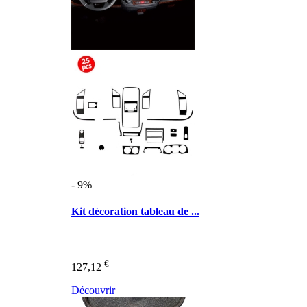
- 9%
Kit décoration tableau de ...
€
127,12
Découvrir