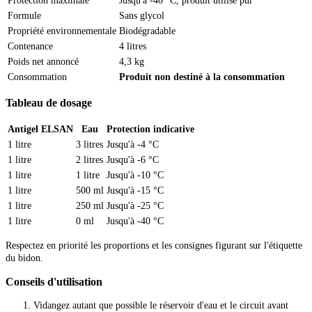
Protection maximale
Jusqu'à -40 °C, produit utilisé pur
Formule
Sans glycol
Propriété environnementale
Biodégradable
Contenance
4 litres
Poids net annoncé
4,3 kg
Consommation
Produit non destiné à la consommation
Tableau de dosage
Antigel ELSAN
Eau
Protection indicative
1 litre
3 litres
Jusqu'à -4 °C
1 litre
2 litres
Jusqu'à -6 °C
1 litre
1 litre
Jusqu'à -10 °C
1 litre
500 ml
Jusqu'à -15 °C
1 litre
250 ml
Jusqu'à -25 °C
1 litre
0 ml
Jusqu'à -40 °C
Respectez en priorité les proportions et les consignes figurant sur l'étiquette
du bidon.
Conseils d'utilisation
Vidangez autant que possible le réservoir d'eau et le circuit avant