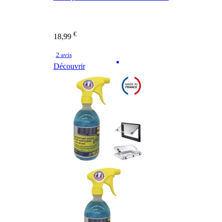
€
18,99
2 avis
Découvrir