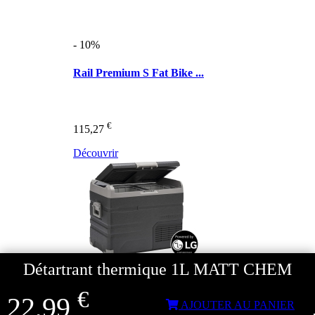
- 10%
Rail Premium S Fat Bike ...
€
115,27
Découvrir
Détartrant thermique 1L MATT CHEM
€
22,99
AJOUTER AU PANIER