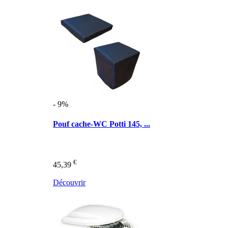
- 9%
Pouf cache-WC Potti 145, ...
€
45,39
Découvrir