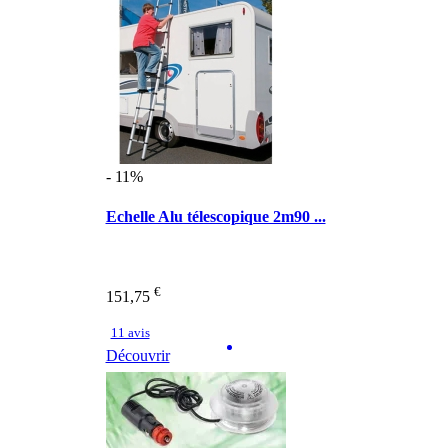
- 11%
Echelle Alu télescopique 2m90 ...
€
151,75
11 avis
Découvrir