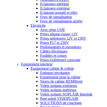
Eclairages intérieur
Eclairages extérieur
Eclairage portatif et piles
Feux de signalisation
Feux de signalisation arrière
Electricite
Avec prise USB
Prises allume-cigare 12V
Prises intérieures 12V et 230V
Prises P17 et 230V
Prolongateurs et enrouleurs
Câbles électriques
Fusibles et cosses
Prises extérieures caravane
Equipement interieur
Equipement cabine & cellule
Embases pivotantes
Equipement pour la cabine
Stores de cabine REMIfront
Volets isolants extérieurs
Volets isolants intérieurs
Volets isolants SOPLAIR Intermik
Pare-soleil VISIOPLAIR
SOLUTIONS de couchage