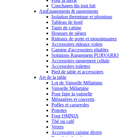
Pour la literie
Couchages lits tout fait
AmÉnagements & rangements
Isolation thermique et phonique
Tableau de bord
Tapis de cabine
Housses de sièges
Rideaux de porte et moustiquaires
Accessoires rideaux volets
Gamme d'accessoires pliables
Solutions Rangement PURVARIO
Accessoires rangement cellule
Accessoires toilettes
Pied de table et accessoires
Art de la table
Lot de Vaisselle Mélamine
Vaisselle Mélamine
Pour faire la vaisselle
Ménagères et couverts
Poêles et casseroles
Popotes
Four OMNIA
Thé ou café
Verres
Accessoires cuisine divers