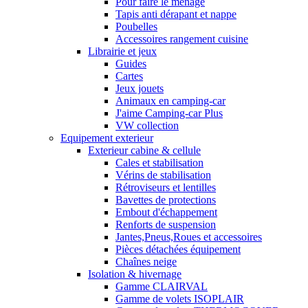
Pour faire le ménage
Tapis anti dérapant et nappe
Poubelles
Accessoires rangement cuisine
Librairie et jeux
Guides
Cartes
Jeux jouets
Animaux en camping-car
J'aime Camping-car Plus
VW collection
Equipement exterieur
Exterieur cabine & cellule
Cales et stabilisation
Vérins de stabilisation
Rétroviseurs et lentilles
Bavettes de protections
Embout d'échappement
Renforts de suspension
Jantes,Pneus,Roues et accessoires
Pièces détachées équipement
Chaînes neige
Isolation & hivernage
Gamme CLAIRVAL
Gamme de volets ISOPLAIR