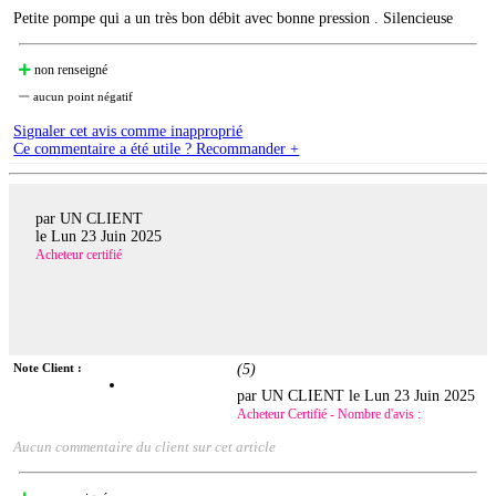
Petite pompe qui a un très bon débit avec bonne pression . Silencieuse
non renseigné
aucun point négatif
Signaler cet avis comme inapproprié
Ce commentaire a été utile ? Recommander +
par UN CLIENT
le
Lun 23 Juin 2025
Acheteur certifié
Note Client :
(
5
)
par UN CLIENT le
Lun 23 Juin 2025
Acheteur Certifié - Nombre d'avis :
Aucun commentaire du client sur cet article