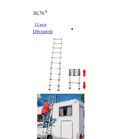
€
36,76
13 avis
Découvrir