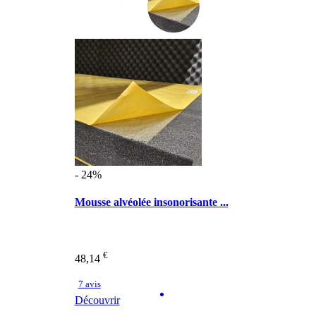
- 24%
Mousse alvéolée insonorisante ...
€
48,14
7 avis
Découvrir