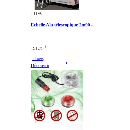
- 11%
Echelle Alu télescopique 2m90 ...
€
151,75
11 avis
Découvrir