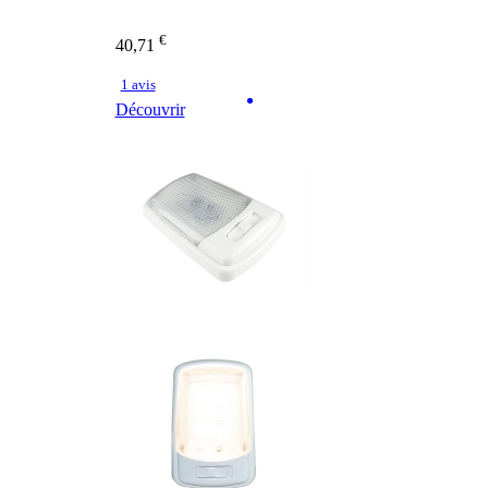
€
40,71
1 avis
Découvrir