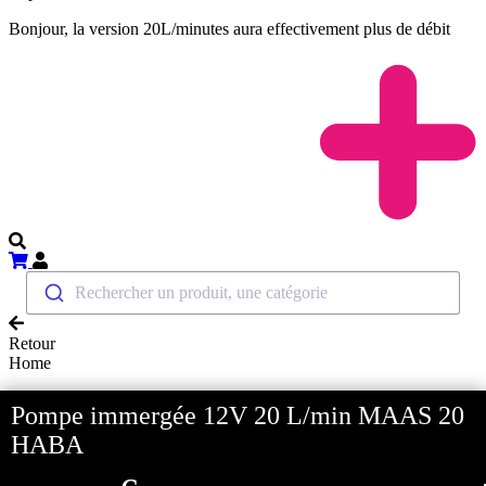
Bonjour, la version 20L/minutes aura effectivement plus de débit
Rechercher un produit, une catégorie
Retour
Home
Accueil
Pompe immergée 12V 20 L/min MAAS 20
Tous nos Accessoires
High-tech electricite
HABA
Produits multimedia
Antenne 4G 5G