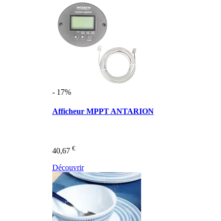
- 17%
Afficheur MPPT ANTARION
€
40,67
Découvrir