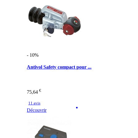
- 10%
Antivol Safety compact pour ...
€
75,64
11 avis
Découvrir