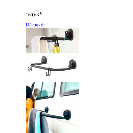
€
160,63
Découvrir