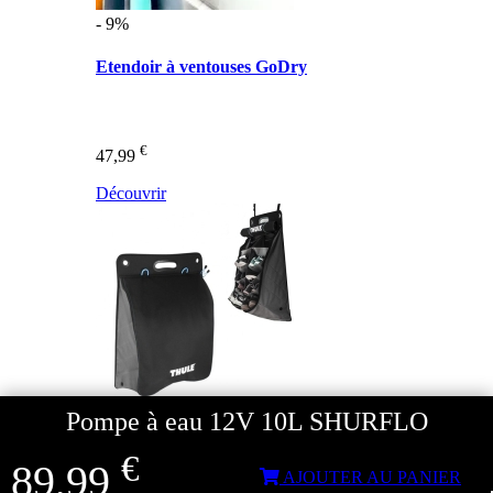
- 9%
Etendoir à ventouses GoDry
€
47,99
Découvrir
Pompe à eau 12V 10L SHURFLO
€
89,99
AJOUTER AU PANIER