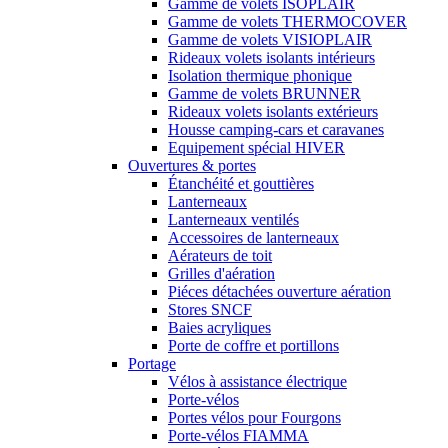
Gamme de volets ISOPLAIR
Gamme de volets THERMOCOVER
Gamme de volets VISIOPLAIR
Rideaux volets isolants intérieurs
Isolation thermique phonique
Gamme de volets BRUNNER
Rideaux volets isolants extérieurs
Housse camping-cars et caravanes
Equipement spécial HIVER
Ouvertures & portes
Étanchéité et gouttières
Lanterneaux
Lanterneaux ventilés
Accessoires de lanterneaux
Aérateurs de toit
Grilles d'aération
Piéces détachées ouverture aération
Stores SNCF
Baies acryliques
Porte de coffre et portillons
Portage
Vélos à assistance électrique
Porte-vélos
Portes vélos pour Fourgons
Porte-vélos FIAMMA