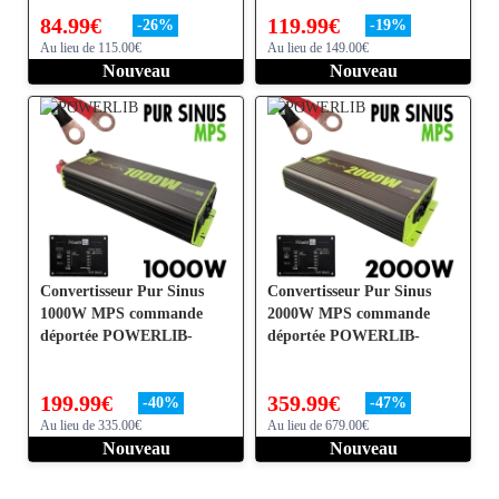
84.99
€
119.99
€
-
26
%
-
19
%
Au lieu de 115.00€
Au lieu de 149.00€
Nouveau
Nouveau
Convertisseur Pur Sinus
Convertisseur Pur Sinus
1000W MPS commande
2000W MPS commande
déportée POWERLIB-
déportée POWERLIB-
199.99
€
359.99
€
-
40
%
-
47
%
Au lieu de 335.00€
Au lieu de 679.00€
Nouveau
Nouveau