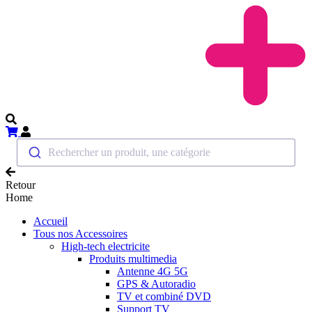
Rechercher un produit, une catégorie
Retour
Home
Accueil
Tous nos Accessoires
High-tech electricite
Produits multimedia
Antenne 4G 5G
GPS & Autoradio
TV et combiné DVD
Support TV