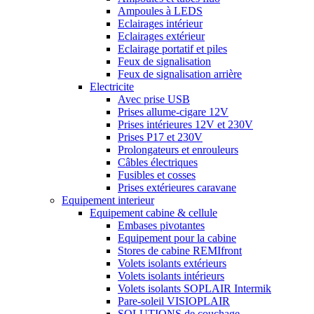
Ampoules à LEDS
Eclairages intérieur
Eclairages extérieur
Eclairage portatif et piles
Feux de signalisation
Feux de signalisation arrière
Electricite
Avec prise USB
Prises allume-cigare 12V
Prises intérieures 12V et 230V
Prises P17 et 230V
Prolongateurs et enrouleurs
Câbles électriques
Fusibles et cosses
Prises extérieures caravane
Equipement interieur
Equipement cabine & cellule
Embases pivotantes
Equipement pour la cabine
Stores de cabine REMIfront
Volets isolants extérieurs
Volets isolants intérieurs
Volets isolants SOPLAIR Intermik
Pare-soleil VISIOPLAIR
SOLUTIONS de couchage