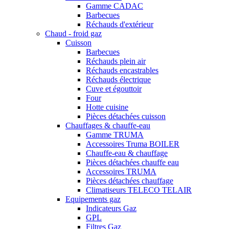
Gamme CADAC
Barbecues
Réchauds d'extérieur
Chaud - froid gaz
Cuisson
Barbecues
Réchauds plein air
Réchauds encastrables
Réchauds électrique
Cuve et égouttoir
Four
Hotte cuisine
Pièces détachées cuisson
Chauffages & chauffe-eau
Gamme TRUMA
Accessoires Truma BOILER
Chauffe-eau & chauffage
Pièces détachées chauffe eau
Accessoires TRUMA
Pièces détachées chauffage
Climatiseurs TELECO TELAIR
Equipements gaz
Indicateurs Gaz
GPL
Filtres Gaz