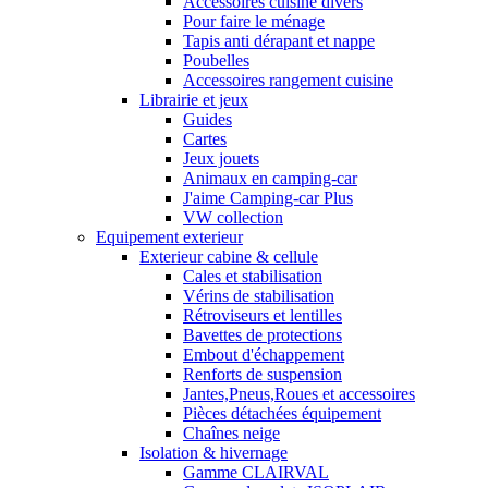
Accessoires cuisine divers
Pour faire le ménage
Tapis anti dérapant et nappe
Poubelles
Accessoires rangement cuisine
Librairie et jeux
Guides
Cartes
Jeux jouets
Animaux en camping-car
J'aime Camping-car Plus
VW collection
Equipement exterieur
Exterieur cabine & cellule
Cales et stabilisation
Vérins de stabilisation
Rétroviseurs et lentilles
Bavettes de protections
Embout d'échappement
Renforts de suspension
Jantes,Pneus,Roues et accessoires
Pièces détachées équipement
Chaînes neige
Isolation & hivernage
Gamme CLAIRVAL