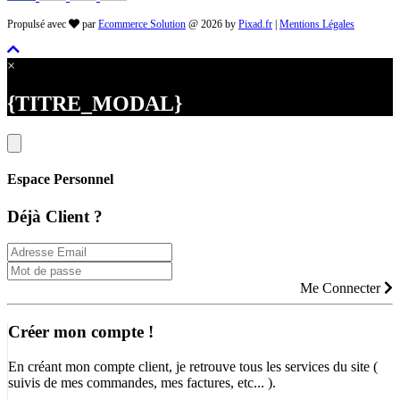
Propulsé avec
par
Ecommerce Solution
@ 2026 by
Pixad.fr
|
Mentions Légales
×
{TITRE_MODAL}
Espace Personnel
Déjà Client ?
Me Connecter
Créer mon compte !
En créant mon compte client, je retrouve tous les services du site (
suivis de mes commandes, mes factures, etc... ).