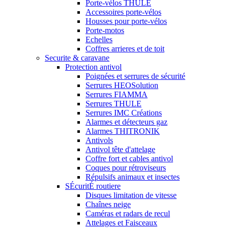
Porte-vélos THULE
Accessoires porte-vélos
Housses pour porte-vélos
Porte-motos
Echelles
Coffres arrieres et de toit
Securite & caravane
Protection antivol
Poignées et serrures de sécurité
Serrures HEOSolution
Serrures FIAMMA
Serrures THULE
Serrures IMC Créations
Alarmes et détecteurs gaz
Alarmes THITRONIK
Antivols
Antivol tête d'attelage
Coffre fort et cables antivol
Coques pour rétroviseurs
Répulsifs animaux et insectes
SÉcuritÉ routiere
Disques limitation de vitesse
Chaînes neige
Caméras et radars de recul
Attelages et Faisceaux