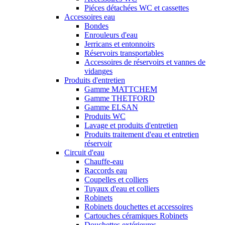
Piéces détachées WC et cassettes
Accessoires eau
Bondes
Enrouleurs d'eau
Jerricans et entonnoirs
Réservoirs transportables
Accessoires de réservoirs et vannes de
vidanges
Produits d'entretien
Gamme MATTCHEM
Gamme THETFORD
Gamme ELSAN
Produits WC
Lavage et produits d'entretien
Produits traitement d'eau et entretien
réservoir
Circuit d'eau
Chauffe-eau
Raccords eau
Coupelles et colliers
Tuyaux d'eau et colliers
Robinets
Robinets douchettes et accessoires
Cartouches céramiques Robinets
Douchettes extérieures