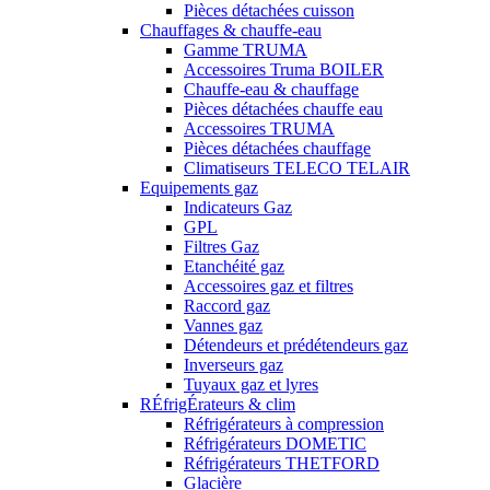
Pièces détachées cuisson
Chauffages & chauffe-eau
Gamme TRUMA
Accessoires Truma BOILER
Chauffe-eau & chauffage
Pièces détachées chauffe eau
Accessoires TRUMA
Pièces détachées chauffage
Climatiseurs TELECO TELAIR
Equipements gaz
Indicateurs Gaz
GPL
Filtres Gaz
Etanchéité gaz
Accessoires gaz et filtres
Raccord gaz
Vannes gaz
Détendeurs et prédétendeurs gaz
Inverseurs gaz
Tuyaux gaz et lyres
RÉfrigÉrateurs & clim
Réfrigérateurs à compression
Réfrigérateurs DOMETIC
Réfrigérateurs THETFORD
Glacière