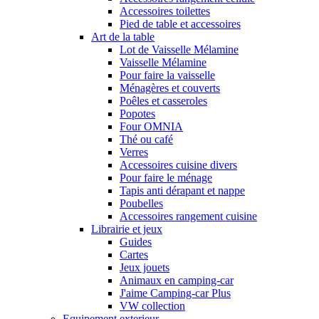
Accessoires toilettes
Pied de table et accessoires
Art de la table
Lot de Vaisselle Mélamine
Vaisselle Mélamine
Pour faire la vaisselle
Ménagères et couverts
Poêles et casseroles
Popotes
Four OMNIA
Thé ou café
Verres
Accessoires cuisine divers
Pour faire le ménage
Tapis anti dérapant et nappe
Poubelles
Accessoires rangement cuisine
Librairie et jeux
Guides
Cartes
Jeux jouets
Animaux en camping-car
J'aime Camping-car Plus
VW collection
Equipement exterieur