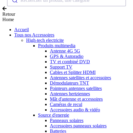
Rechercher un produit, une catégorie
Retour
Home
Accueil
Tous nos Accessoires
High-tech electricite
Produits multimedia
Antenne 4G 5G
GPS & Autoradio
TV et combiné DVD
Support TV
Cables et Splitter HDMI
Antennes satellites et accessoires
Démodulateurs TNT
Pointeurs antennes satellites
Antennes hertziennes
Mât d'antenne et accessoires
Caméras de recul
Accessoires audio & vidéo
Source d'energie
Panneaux solaires
Accessoires panneaux solaires
Batteries