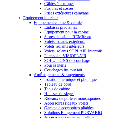
Câbles électriques
Fusibles et cosses
Prises extérieures caravane
Equipement interieur
Equipement cabine & cellule
Embases pivotantes
Equipement pour la cabine
Stores de cabine REMIfront
Volets isolants extérieurs
Volets isolants intérieurs
Volets isolants SOPLAIR Intermik
Pare-soleil VISIOPLAIR
SOLUTIONS de couchage
Pour la literie
Couchages lits tout fait
AmÉnagements & rangements
Isolation thermique et phonique
Tableau de bord
Tapis de cabine
Housses de sièges
Rideaux de porte et moustiquaires
Accessoires rideaux volets
Gamme d'accessoires pliables
Solutions Rangement PURVARIO
Accessoires rangement cellule