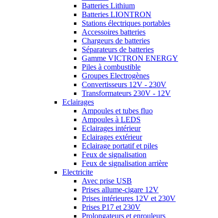
Batteries Lithium
Batteries LIONTRON
Stations électriques portables
Accessoires batteries
Chargeurs de batteries
Séparateurs de batteries
Gamme VICTRON ENERGY
Piles à combustible
Groupes Electrogènes
Convertisseurs 12V - 230V
Transformateurs 230V - 12V
Eclairages
Ampoules et tubes fluo
Ampoules à LEDS
Eclairages intérieur
Eclairages extérieur
Eclairage portatif et piles
Feux de signalisation
Feux de signalisation arrière
Electricite
Avec prise USB
Prises allume-cigare 12V
Prises intérieures 12V et 230V
Prises P17 et 230V
Prolongateurs et enrouleurs