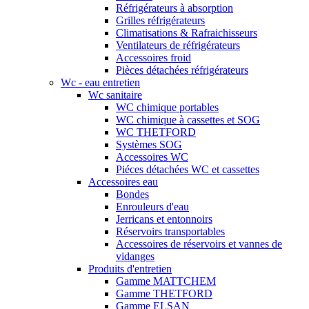
Réfrigérateurs à absorption
Grilles réfrigérateurs
Climatisations & Rafraichisseurs
Ventilateurs de réfrigérateurs
Accessoires froid
Pièces détachées réfrigérateurs
Wc - eau entretien
Wc sanitaire
WC chimique portables
WC chimique à cassettes et SOG
WC THETFORD
Systèmes SOG
Accessoires WC
Piéces détachées WC et cassettes
Accessoires eau
Bondes
Enrouleurs d'eau
Jerricans et entonnoirs
Réservoirs transportables
Accessoires de réservoirs et vannes de
vidanges
Produits d'entretien
Gamme MATTCHEM
Gamme THETFORD
Gamme ELSAN