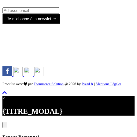
Rejoignez-nous sur les Réseaux
Propulsé avec
par
Ecommerce Solution
@ 2026 by
Pixad.fr
|
Mentions Légales
×
{TITRE_MODAL}