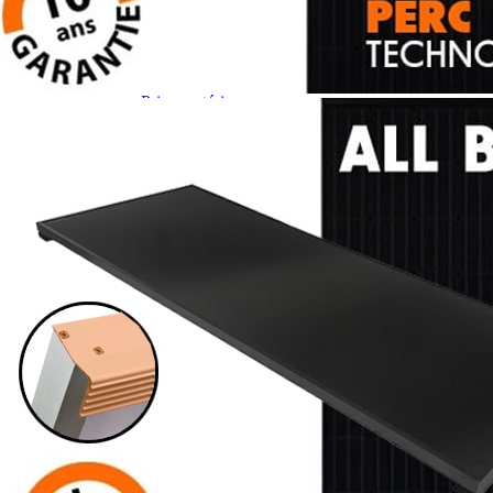
Prises intérieures 12V et 230V
Prises P17 et 230V
Prolongateurs et enrouleurs
Câbles électriques
Fusibles et cosses
Prises extérieures caravane
EQUIPEMENT INTERIEUR
EQUIPEMENT CABINE & CELLULE
Embases pivotantes
Equipement pour la cabine
Stores de cabine REMIfront
Volets isolants extérieurs
Volets isolants intérieurs
Volets isolants SOPLAIR Intermik
Pare-soleil VISIOPLAIR
SOLUTIONS de couchage
Pour la literie
Couchages lits tout fait
AMÉNAGEMENTS & RANGEMENTS
Isolation thermique et phonique
Tableau de bord
Tapis de cabine
Housses de sièges
Rideaux de porte et moustiquaires
Accessoires rideaux volets