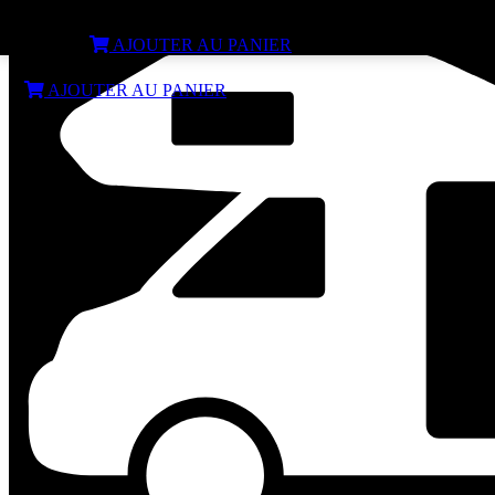
Panneau Solaire 170W PERC All Black ANTARION
€
199,99
AJOUTER AU PANIER
€
199,99
AJOUTER AU PANIER