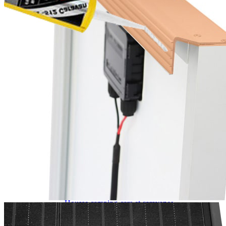
J'aime Camping-car Plus
VW collection
EQUIPEMENT EXTERIEUR
EXTERIEUR CABINE & CELLULE
Cales et stabilisation
Vérins de stabilisation
Rétroviseurs et lentilles
Bavettes de protections
Embout d'échappement
Renforts de suspension
Jantes,Pneus,Roues et accessoires
Pièces détachées équipement
Chaînes neige
ISOLATION & HIVERNAGE
Gamme CLAIRVAL
Gamme de volets ISOPLAIR
Gamme de volets THERMOCOVER
Gamme de volets VISIOPLAIR
Rideaux volets isolants intérieurs
Isolation thermique phonique
Gamme de volets BRUNNER
Rideaux volets isolants extérieurs
Housse camping-cars et caravanes
Equipement spécial HIVER
OUVERTURES & PORTES