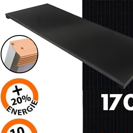
Panneaux solaires
Accessoires panneaux solaires
Batteries
Batteries Lithium
Batteries LIONTRON
Stations électriques portables
Accessoires batteries
Chargeurs de batteries
Nouveautés
Séparateurs de batteries
Déstockage
Gamme VICTRON ENERGY
Ventes Flash
Piles à combustible
Reconditionnés
Groupes Electrogènes
Nos Véhicules en concession
Convertisseurs 12V - 230V
Le Magasin
Transformateurs 230V - 12V
Concession & Véhicules
ECLAIRAGES
Nos véhicules Neufs
Ampoules et tubes fluo
Nos véhicules Occasions
Ampoules à LEDS
Le magasin
Eclairages intérieur
Eclairages extérieur
Eclairage portatif et piles
Feux de signalisation
Feux de signalisation arrière
ELECTRICITE
Avec prise USB
Prises allume-cigare 12V