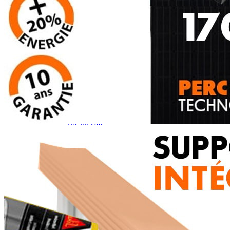
Gamme d'accessoires pliables
Solutions Rangement PURVARIO
Accessoires rangement cellule
Accessoires toilettes
Pied de table et accessoires
ART DE LA TABLE
Lot de Vaisselle Mélamine
Vaisselle Mélamine
Pour faire la vaisselle
Ménagères et couverts
Poêles et casseroles
Popotes
Four OMNIA
Thé ou café
Verres
Accessoires cuisine divers
Pour faire le ménage
Tapis anti dérapant et nappe
Poubelles
Accessoires rangement cuisine
LIBRAIRIE ET JEUX
Guides
Cartes
Jeux jouets
Animaux en camping-car