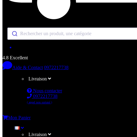
Rechercher un produit, une catégorie
4.8 Excellent
Aide & Contact
0972217738
Livraison
Nous contacter
0972217738
( appel non surtaxé )
Me connecter
Mon Panier
Livraison