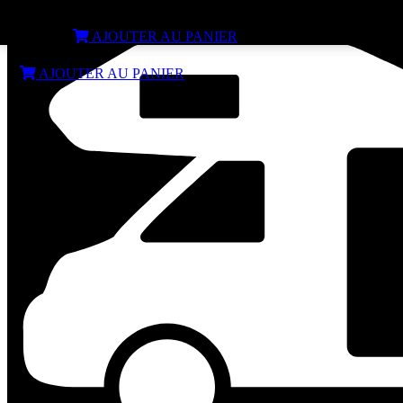
GPS Garmin Camper 895
€
669,99
AJOUTER AU PANIER
€
669,99
AJOUTER AU PANIER