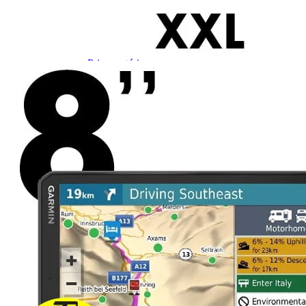
Prises intérieures 12V et 230V
Prises P17 et 230V
Prolongateurs et enrouleurs
Câbles électriques
Fusibles et cosses
Prises extérieures caravane
EQUIPEMENT INTERIEUR
EQUIPEMENT CABINE & CELLULE
Embases pivotantes
Equipement pour la cabine
Stores de cabine REMIfront
Volets isolants extérieurs
Volets isolants intérieurs
Volets isolants SOPLAIR Intermik
Pare-soleil VISIOPLAIR
SOLUTIONS de couchage
Pour la literie
Couchages lits tout fait
AMÉNAGEMENTS & RANGEMENTS
Isolation thermique et phonique
Tableau de bord
Tapis de cabine
Housses de sièges
Rideaux de porte et moustiquaires
Accessoires rideaux volets