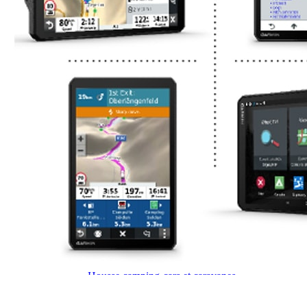
J'aime Camping-car Plus
VW collection
EQUIPEMENT EXTERIEUR
EXTERIEUR CABINE & CELLULE
Cales et stabilisation
Vérins de stabilisation
Rétroviseurs et lentilles
Bavettes de protections
Embout d'échappement
Renforts de suspension
Jantes,Pneus,Roues et accessoires
Pièces détachées équipement
Chaînes neige
ISOLATION & HIVERNAGE
Gamme CLAIRVAL
Gamme de volets ISOPLAIR
Gamme de volets THERMOCOVER
Gamme de volets VISIOPLAIR
Rideaux volets isolants intérieurs
Isolation thermique phonique
Gamme de volets BRUNNER
Rideaux volets isolants extérieurs
Housse camping-cars et caravanes
Equipement spécial HIVER
OUVERTURES & PORTES