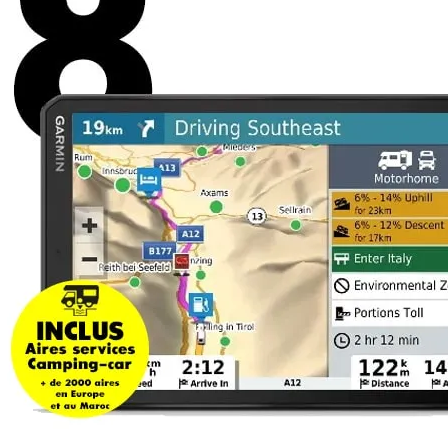
Panneaux solaires
Accessoires panneaux solaires
Batteries
Batteries Lithium
Batteries LIONTRON
Stations électriques portables
Accessoires batteries
Chargeurs de batteries
Nouveautés
Séparateurs de batteries
Déstockage
Gamme VICTRON ENERGY
Ventes Flash
Piles à combustible
Reconditionnés
Groupes Electrogènes
Nos Véhicules en concession
Convertisseurs 12V - 230V
Le Magasin
Transformateurs 230V - 12V
Concession & Véhicules
ECLAIRAGES
Nos véhicules Neufs
Ampoules et tubes fluo
Nos véhicules Occasions
Ampoules à LEDS
Le magasin
Eclairages intérieur
Eclairages extérieur
Eclairage portatif et piles
Feux de signalisation
Feux de signalisation arrière
ELECTRICITE
Avec prise USB
Prises allume-cigare 12V