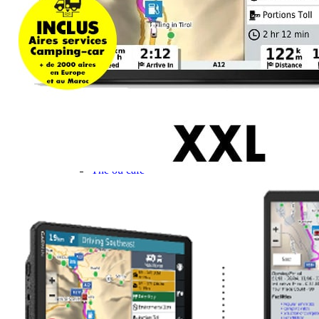
Gamme d'accessoires pliables
Solutions Rangement PURVARIO
Accessoires rangement cellule
Accessoires toilettes
Pied de table et accessoires
ART DE LA TABLE
Lot de Vaisselle Mélamine
Vaisselle Mélamine
Pour faire la vaisselle
Ménagères et couverts
Poêles et casseroles
Popotes
Four OMNIA
Thé ou café
Verres
Accessoires cuisine divers
Pour faire le ménage
Tapis anti dérapant et nappe
Poubelles
Accessoires rangement cuisine
LIBRAIRIE ET JEUX
Guides
Cartes
Jeux jouets
Animaux en camping-car