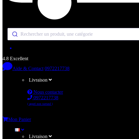
Rechercher un produit, une catégorie
4.8 Excellent
Aide & Contact
0972217738
Livraison
Nous contacter
0972217738
( appel non surtaxé )
Me connecter
Mon Panier
Livraison