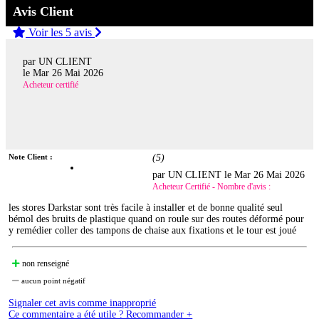
Avis Client
Voir les 5 avis
par UN CLIENT
le
Mar 26 Mai 2026
Acheteur certifié
Note Client :
(
5
)
par UN CLIENT le
Mar 26 Mai 2026
Acheteur Certifié - Nombre d'avis :
les stores Darkstar sont très facile à installer et de bonne qualité seul
bémol des bruits de plastique quand on roule sur des routes déformé pour
y remédier coller des tampons de chaise aux fixations et le tour est joué
non renseigné
aucun point négatif
Signaler cet avis comme inapproprié
Ce commentaire a été utile ? Recommander +