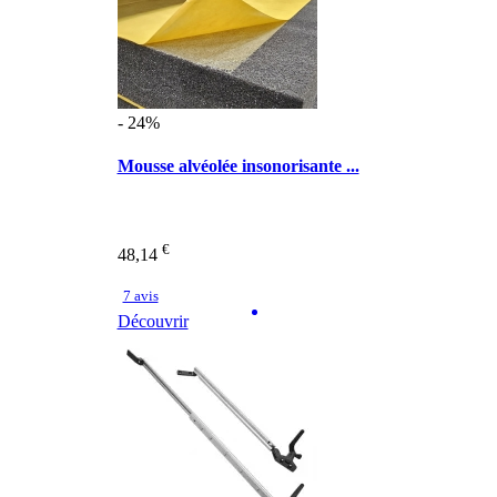
- 24%
Mousse alvéolée insonorisante ...
€
48,14
7 avis
Découvrir