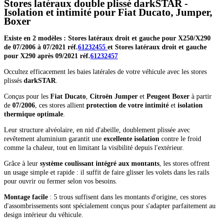
Stores latéraux double plissé darkSTAR -
Isolation et intimité pour Fiat Ducato, Jumper,
Boxer
Existe en 2 modèles : Stores latéraux droit et gauche pour X250/X290
de 07/2006 à 07/2021 réf.
61232455
et Stores latéraux droit et gauche
pour X290 après 09/2021 réf.
61232457
Occultez efficacement les baies latérales de votre véhicule avec les stores
plissés
darkSTAR
.
Conçus pour les
Fiat Ducato
,
Citroën Jumper
et
Peugeot Boxer
à partir
de
07/2006
, ces stores allient
protection de votre intimité
et
isolation
thermique optimale
.
Leur structure alvéolaire, en nid d'abeille, doublement plissée avec
revêtement aluminium garantit une
excellente isolation
contre le froid
comme la chaleur, tout en limitant la visibilité depuis l'extérieur.
Grâce à leur
système coulissant intégré aux montants
, les stores offrent
un usage simple et rapide : il suffit de faire glisser les volets dans les rails
pour ouvrir ou fermer selon vos besoins.
Montage facile
: 5 trous suffisent dans les montants d'origine, ces stores
d'assombrissements sont spécialement conçus pour s'adapter parfaitement au
design intérieur du véhicule.