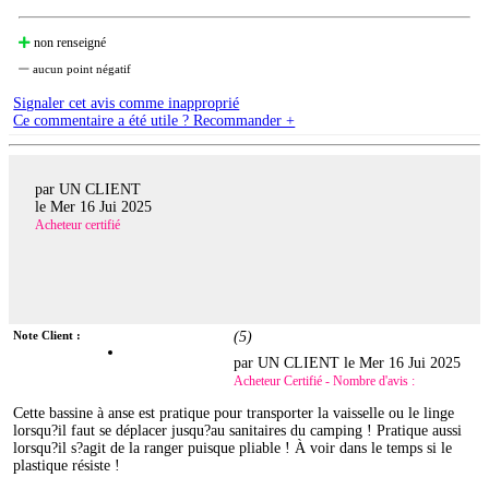
non renseigné
aucun point négatif
Signaler cet avis comme inapproprié
Ce commentaire a été utile ? Recommander +
par UN CLIENT
le
Mer 16 Jui 2025
Acheteur certifié
Note Client :
(
5
)
par UN CLIENT le
Mer 16 Jui 2025
Acheteur Certifié - Nombre d'avis :
Cette bassine à anse est pratique pour transporter la vaisselle ou le linge
lorsqu?il faut se déplacer jusqu?au sanitaires du camping ! Pratique aussi
lorsqu?il s?agit de la ranger puisque pliable ! À voir dans le temps si le
plastique résiste !