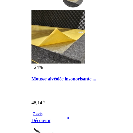
- 24%
Mousse alvéolée insonorisante ...
€
48,14
7 avis
Découvrir