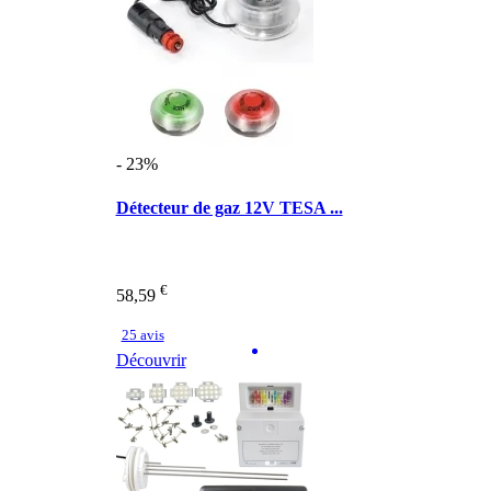
- 23%
Détecteur de gaz 12V TESA ...
€
58,59
25 avis
Découvrir