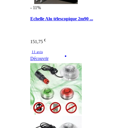
- 11%
Echelle Alu télescopique 2m90 ...
€
151,75
11 avis
Découvrir