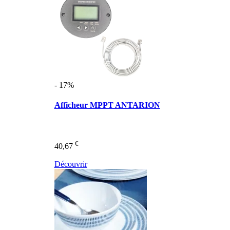
- 17%
Afficheur MPPT ANTARION
€
40,67
Découvrir