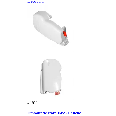
Découvrir
- 18%
Embout de store F45S Gauche ...