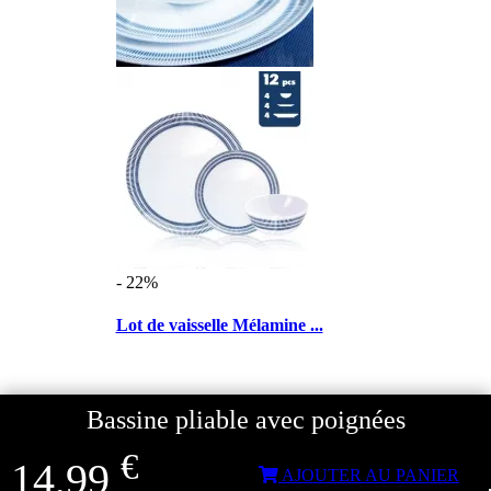
- 22%
Lot de vaisselle Mélamine ...
€
27,39
Bassine pliable avec poignées
Découvrir
€
14,99
AJOUTER AU PANIER