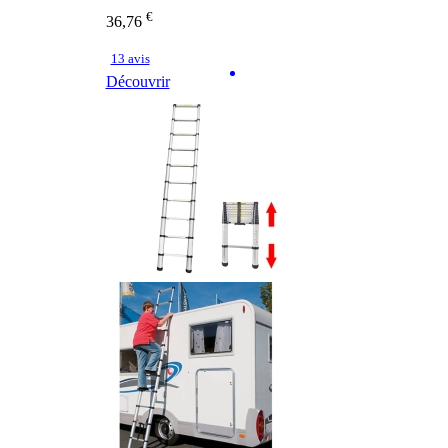
€
36,76
13 avis
Découvrir