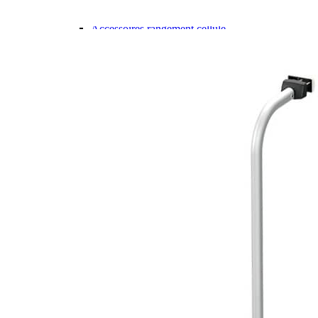
Gamme d'accessoires pliables
Solutions Rangement PURVARIO
Accessoires rangement cellule
Accessoires toilettes
Pied de table et accessoires
ART DE LA TABLE
Lot de Vaisselle Mélamine
Vaisselle Mélamine
Pour faire la vaisselle
Ménagères et couverts
Poêles et casseroles
Popotes
Four OMNIA
Thé ou café
Verres
Accessoires cuisine divers
Pour faire le ménage
Tapis anti dérapant et nappe
Poubelles
Accessoires rangement cuisine
LIBRAIRIE ET JEUX
Guides
Cartes
Jeux jouets
Animaux en camping-car