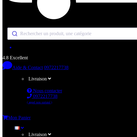
Rechercher un produit, une catégorie
4.8 Excellent
Aide & Contact
0972217738
Livraison
Nous contacter
0972217738
( appel non surtaxé )
Me connecter
Mon Panier
Livraison