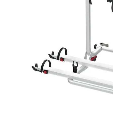
Prises intérieures 12V et 230V
Prises P17 et 230V
Prolongateurs et enrouleurs
Câbles électriques
Fusibles et cosses
Prises extérieures caravane
EQUIPEMENT INTERIEUR
EQUIPEMENT CABINE & CELLULE
Embases pivotantes
Equipement pour la cabine
Stores de cabine REMIfront
Volets isolants extérieurs
Volets isolants intérieurs
Volets isolants SOPLAIR Intermik
Pare-soleil VISIOPLAIR
SOLUTIONS de couchage
Pour la literie
Couchages lits tout fait
AMÉNAGEMENTS & RANGEMENTS
Isolation thermique et phonique
Tableau de bord
Tapis de cabine
Housses de sièges
Rideaux de porte et moustiquaires
Accessoires rideaux volets