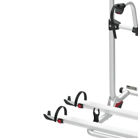
J'aime Camping-car Plus
VW collection
EQUIPEMENT EXTERIEUR
EXTERIEUR CABINE & CELLULE
Cales et stabilisation
Vérins de stabilisation
Rétroviseurs et lentilles
Bavettes de protections
Embout d'échappement
Renforts de suspension
Jantes,Pneus,Roues et accessoires
Pièces détachées équipement
Chaînes neige
ISOLATION & HIVERNAGE
Gamme CLAIRVAL
Gamme de volets ISOPLAIR
Gamme de volets THERMOCOVER
Gamme de volets VISIOPLAIR
Rideaux volets isolants intérieurs
Isolation thermique phonique
Gamme de volets BRUNNER
Rideaux volets isolants extérieurs
Housse camping-cars et caravanes
Equipement spécial HIVER
OUVERTURES & PORTES