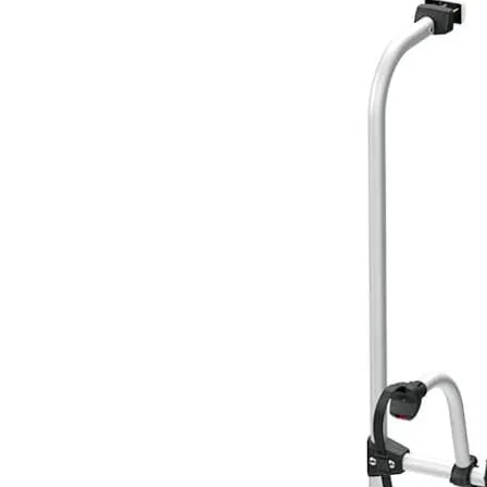
Panneaux solaires
Accessoires panneaux solaires
Batteries
Batteries Lithium
Batteries LIONTRON
Stations électriques portables
Accessoires batteries
Chargeurs de batteries
Nouveautés
Séparateurs de batteries
Déstockage
Gamme VICTRON ENERGY
Ventes Flash
Piles à combustible
Reconditionnés
Groupes Electrogènes
Nos Véhicules en concession
Convertisseurs 12V - 230V
Le Magasin
Transformateurs 230V - 12V
Concession & Véhicules
ECLAIRAGES
Nos véhicules Neufs
Ampoules et tubes fluo
Nos véhicules Occasions
Ampoules à LEDS
Le magasin
Eclairages intérieur
Eclairages extérieur
Eclairage portatif et piles
Feux de signalisation
Feux de signalisation arrière
ELECTRICITE
Avec prise USB
Prises allume-cigare 12V