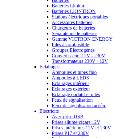
Batteries
Batteries Lithium
Batteries LIONTRON
Stations électriques portables
Accessoires batteries
Chargeurs de batteries
Séparateurs de batteries
Gamme VICTRON ENERGY
Piles à combustible
Groupes Electrogènes
Convertisseurs 12V - 230V
Transformateurs 230V - 12V
Eclairages
Ampoules et tubes fluo
Ampoules à LEDS
Eclairages intérieur
Eclairages extérieur
Eclairage portatif et piles
Feux de signalisation
Feux de signalisation arrière
Electricite
Avec prise USB
Prises allume-cigare 12V
Prises intérieures 12V et 230V
Prises P17 et 230V