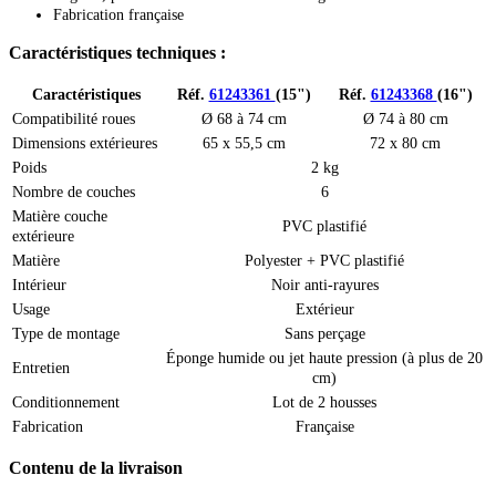
Fabrication française
Caractéristiques techniques :
Caractéristiques
Réf.
61243361
(15")
Réf.
61243368
(16")
Compatibilité roues
Ø 68 à 74 cm
Ø 74 à 80 cm
Dimensions extérieures
65 x 55,5 cm
72 x 80 cm
Poids
2 kg
Nombre de couches
6
Matière couche
PVC plastifié
extérieure
Matière
Polyester + PVC plastifié
Intérieur
Noir anti-rayures
Usage
Extérieur
Type de montage
Sans perçage
Éponge humide ou jet haute pression (à plus de 20
Entretien
cm)
Conditionnement
Lot de 2 housses
Fabrication
Française
Contenu de la livraison