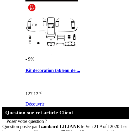
- 9%
Kit décoration tableau de ...
€
127,12
Découvrir
Question sur cet article Client
Poser votre question ?
Question posée par
Izambard LILIANE
le Ven 21 Août 2020
Les