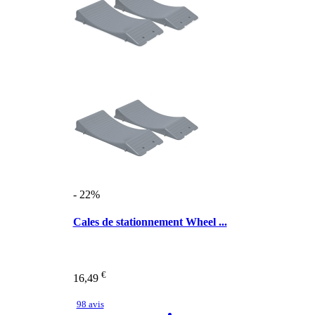
- 22%
Cales de stationnement Wheel ...
€
16,49
98 avis