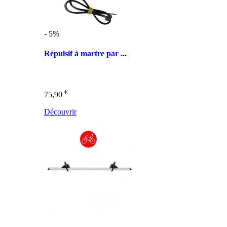
- 5%
Répulsif à martre par ...
€
75,90
Découvrir