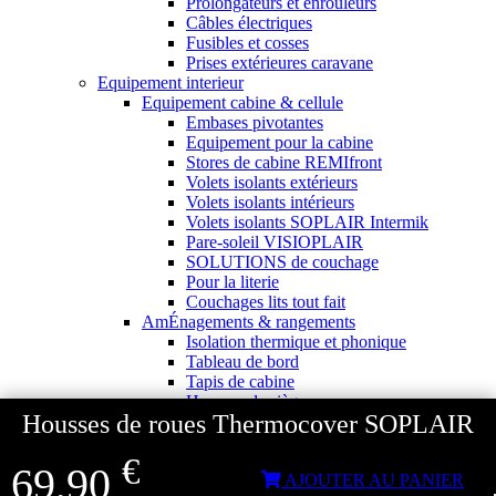
Prolongateurs et enrouleurs
Câbles électriques
Fusibles et cosses
Prises extérieures caravane
Equipement interieur
Equipement cabine & cellule
Embases pivotantes
Equipement pour la cabine
Stores de cabine REMIfront
Volets isolants extérieurs
Volets isolants intérieurs
Volets isolants SOPLAIR Intermik
Pare-soleil VISIOPLAIR
SOLUTIONS de couchage
Pour la literie
Couchages lits tout fait
AmÉnagements & rangements
Isolation thermique et phonique
Tableau de bord
Tapis de cabine
Housses de sièges
Housses de roues Thermocover SOPLAIR
Rideaux de porte et moustiquaires
Accessoires rideaux volets
€
Gamme d'accessoires pliables
69,90
AJOUTER AU PANIER
Solutions Rangement PURVARIO