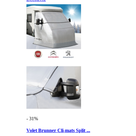
- 31%
Volet Brunner Cli-mats Split ...