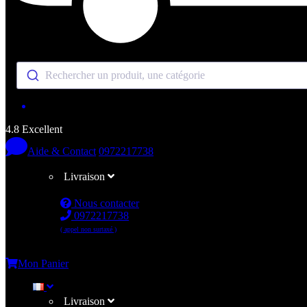
Rechercher un produit, une catégorie
4.8 Excellent
Aide & Contact
0972217738
Livraison
Nous contacter
0972217738
( appel non surtaxé )
Me connecter
Mon Panier
Livraison