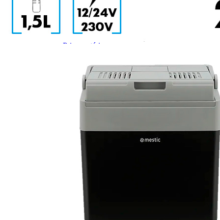
Prises intérieures 12V et 230V
Prises P17 et 230V
Prolongateurs et enrouleurs
Câbles électriques
Fusibles et cosses
Prises extérieures caravane
EQUIPEMENT INTERIEUR
EQUIPEMENT CABINE & CELLULE
Embases pivotantes
Equipement pour la cabine
Stores de cabine REMIfront
Volets isolants extérieurs
Volets isolants intérieurs
Volets isolants SOPLAIR Intermik
Pare-soleil VISIOPLAIR
SOLUTIONS de couchage
Pour la literie
Couchages lits tout fait
AMÉNAGEMENTS & RANGEMENTS
Isolation thermique et phonique
Tableau de bord
Tapis de cabine
Housses de sièges
Rideaux de porte et moustiquaires
Accessoires rideaux volets