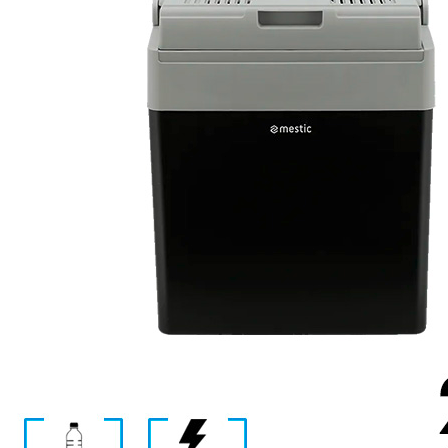
Panneaux solaires
Accessoires panneaux solaires
Batteries
Batteries Lithium
Batteries LIONTRON
Stations électriques portables
Accessoires batteries
Chargeurs de batteries
Nouveautés
Séparateurs de batteries
Déstockage
Gamme VICTRON ENERGY
Ventes Flash
Piles à combustible
Reconditionnés
Groupes Electrogènes
Nos Véhicules en concession
Convertisseurs 12V - 230V
Le Magasin
Transformateurs 230V - 12V
Concession & Véhicules
ECLAIRAGES
Nos véhicules Neufs
Ampoules et tubes fluo
Nos véhicules Occasions
Ampoules à LEDS
Le magasin
Eclairages intérieur
Eclairages extérieur
Eclairage portatif et piles
Feux de signalisation
Feux de signalisation arrière
ELECTRICITE
Avec prise USB
Prises allume-cigare 12V