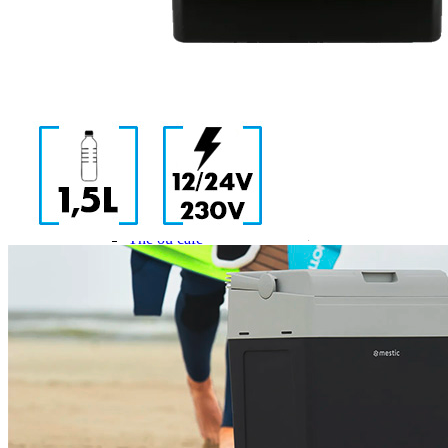
Gamme d'accessoires pliables
Solutions Rangement PURVARIO
Accessoires rangement cellule
Accessoires toilettes
Pied de table et accessoires
ART DE LA TABLE
Lot de Vaisselle Mélamine
Vaisselle Mélamine
Pour faire la vaisselle
Ménagères et couverts
Poêles et casseroles
Popotes
Four OMNIA
Thé ou café
Verres
Accessoires cuisine divers
Pour faire le ménage
Tapis anti dérapant et nappe
Poubelles
Accessoires rangement cuisine
LIBRAIRIE ET JEUX
Guides
Cartes
Jeux jouets
Animaux en camping-car