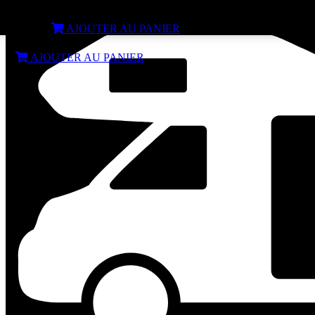
Glacière thermoélectrique 12/24V et 230V MESTIC MTEC-25 / M
€
59,99
AJOUTER AU PANIER
€
59,99
AJOUTER AU PANIER