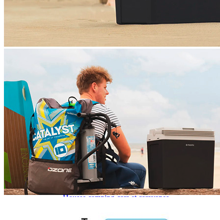
J'aime Camping-car Plus
VW collection
EQUIPEMENT EXTERIEUR
EXTERIEUR CABINE & CELLULE
Cales et stabilisation
Vérins de stabilisation
Rétroviseurs et lentilles
Bavettes de protections
Embout d'échappement
Renforts de suspension
Jantes,Pneus,Roues et accessoires
Pièces détachées équipement
Chaînes neige
ISOLATION & HIVERNAGE
Gamme CLAIRVAL
Gamme de volets ISOPLAIR
Gamme de volets THERMOCOVER
Gamme de volets VISIOPLAIR
Rideaux volets isolants intérieurs
Isolation thermique phonique
Gamme de volets BRUNNER
Rideaux volets isolants extérieurs
Housse camping-cars et caravanes
Equipement spécial HIVER
OUVERTURES & PORTES